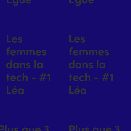
Les
Les
femmes
femmes
dans la
dans la
tech - #1
tech - #1
Léa
Léa
Plus que 3
Plus que 3