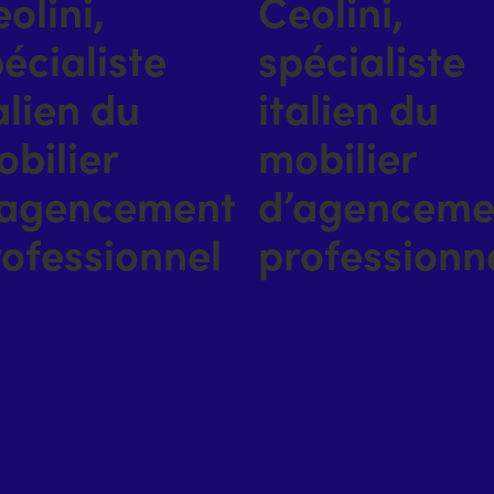
olini,
Ceolini,
écialiste
spécialiste
alien du
italien du
bilier
mobilier
’agencement
d’agenceme
ofessionnel
professionn