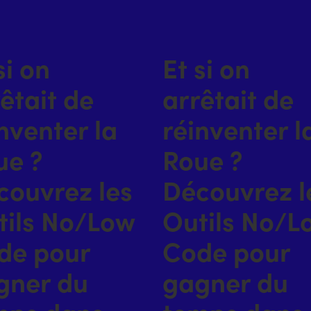
si on
Et si on
êtait de
arrêtait de
nventer la
réinventer l
ue ?
Roue ?
couvrez les
Découvrez l
tils No/Low
Outils No/L
de pour
Code pour
gner du
gagner du