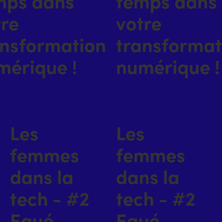
mps dans
temps dans
tre
votre
ansformation
transformat
mérique !
numérique !
Les
Les
femmes
femmes
dans la
dans la
tech - #2
tech - #2
Egué
Egué