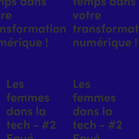
mps dans
temps dans
tre
votre
ansformation
transformat
mérique !
numérique !
Les
Les
femmes
femmes
dans la
dans la
tech - #2
tech - #2
Egué
Egué