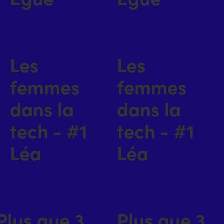
Les
Les
femmes
femmes
dans la
dans la
tech - #1
tech - #1
Léa
Léa
Plus que 3
Plus que 3