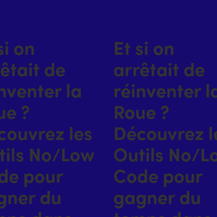
si on
Et si on
êtait de
arrêtait de
nventer la
réinventer l
ue ?
Roue ?
couvrez les
Découvrez l
tils No/Low
Outils No/L
de pour
Code pour
gner du
gagner du