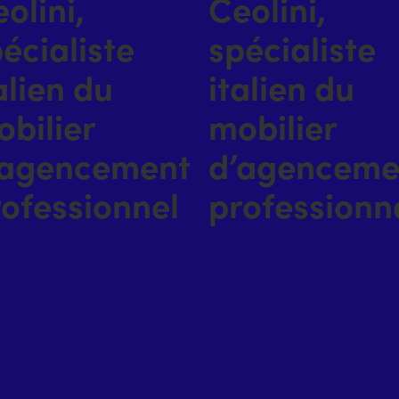
olini,
Ceolini,
écialiste
spécialiste
alien du
italien du
bilier
mobilier
’agencement
d’agenceme
ofessionnel
professionn