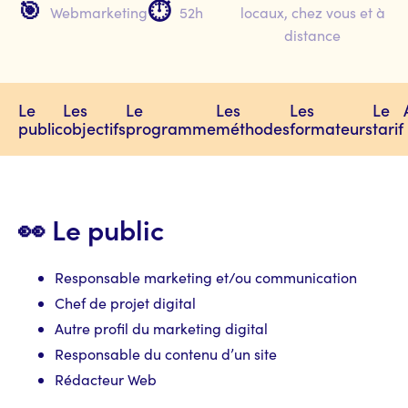
🎯
⏱️
Webmarketing
52h
locaux, chez vous et à
distance
Le
Les
Le
Les
Les
Le
public
objectifs
programme
méthodes
formateurs
tarif
👀 Le public
Responsable marketing et/ou communication
Chef de projet digital
Autre profil du marketing digital
Responsable du contenu d’un site
Rédacteur Web