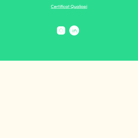
Certificat Qualiopi

