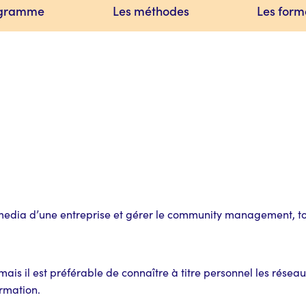
ogramme
Les méthodes
Les form
l media d’une entreprise et gérer le community management, t
ais il est préférable de connaître à titre personnel les résea
rmation.