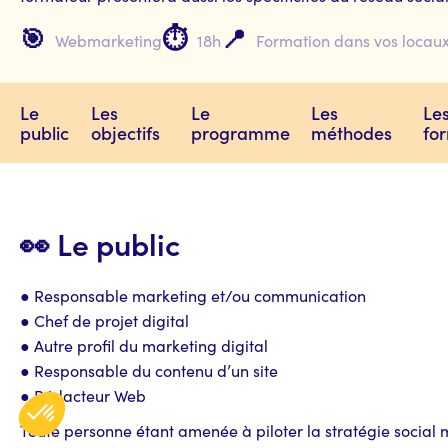
🎯
⏱️
📍
Webmarketing
18h
Formation dans vos locaux
Le
Les
Le
Les
Le
public
objectifs
programme
méthodes
fo
👀 Le public
● Responsable marketing et/ou communication
● Chef de projet digital
● Autre profil du marketing digital
● Responsable du contenu d’un site
● Rédacteur Web
Toute personne étant amenée à piloter la stratégie social 