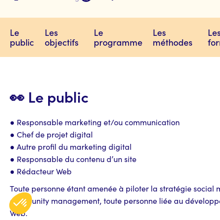
Le
Les
Le
Les
Le
public
objectifs
programme
méthodes
fo
👀 Le public
● Responsable marketing et/ou communication
● Chef de projet digital
● Autre profil du marketing digital
● Responsable du contenu d’un site
● Rédacteur Web
Toute personne étant amenée à piloter la stratégie social 
community management, toute personne liée au développem
Web.