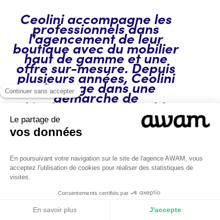
Ceolini accompagne les
professionnels dans
l'agencement de leur
boutique avec du mobilier
haut de gamme et une
offre sur-mesure. Depuis
plusieurs années, Ceolini
s’engage dans une
démarche de
développement durable
en tant que distributeur de
Brugnotto Group sur
l’ensemble du territoire
Français.
C'est quoi le brief ?
Développer la notoriété de la marque sur le
web et accroître le chiffre d’affaires du site e-