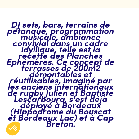
DJ sets, bars, terrains de
pétanque, programmation
musicale, ambiance
convivial dans un cadre
idyllique, telle est la
recette des Planches
Ephémères. Ce concept de
terrasses de 200m2
démontables et
réutilisables, imaginé par
les anciens internationaux
de rugby Julien et Baptiste
Lescarboura, s'est déjà
déployé à Bordeaux
(Hippodrome du Bouscat
et Bordeaux Lac) et à Cap
Breton.